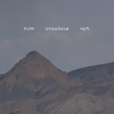
ԲԼՈԳ
ԱՇԽԱՏԱՆՔ
ԿԱՊ