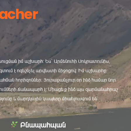
eacher
ուցման իմ աշխարհ: Ես՝ Արմենուհի Սոկրատունիս,
ձգտում է ոգեշնչել արվեստի միջոցով: Իմ աշխարհը
ահման հորիզոններ: Յուրաքանչյուր օր ինձ համար նոր
ւմների ճանապարհ է: Միացե՛ք ինձ այս զարմանահրաշ
թյունը և մարդկային կապերը միահյուսվում են՝
Բնապահպան