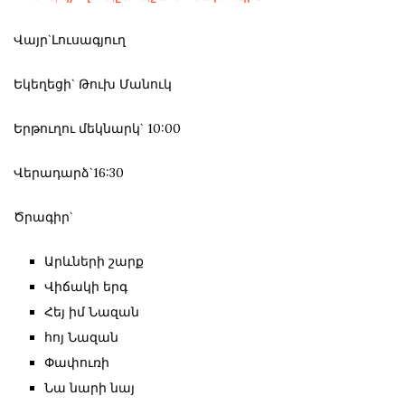
Վայր`Լուսագյուղ
Եկեղեցի` Թուխ Մանուկ
Երթուղու մեկնարկ` 10:00
Վերադարձ`16:30
Ծրագիր`
Արևների շարք
Վիճակի երգ
Հեյ իմ Նազան
հոյ Նազան
Փափուռի
Նա նարի նայ