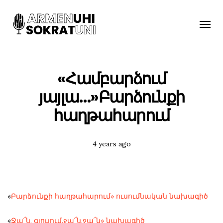
Toggle
naviga
«Համբարձում
յայլա…»Բարձունքի
հաղթահարում
Posted
4 years ago
Tags:
«
Բարձունքի հաղթահարում» ուսումնական նախագիծ
«
Ջա՜ն, գյուլում,ջա՜ն,ջա՜ն» նախագիծ