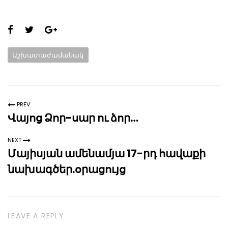
Share
this
Categories:
Աշխատաժամանակ
page:
PREV
Վայոց Ձոր-սար ու ձոր…
NEXT
Մայիսյան ամենամյա 17-րդ հավաքի
նախագծեր.օրացույց
LEAVE A REPLY