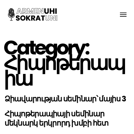
Toggle
naviga
Category:
Հիպոթերապ
իա
Ձիավարության սեմինար՝ մայիս 3
Հիպոթերապիայի սեմինար
մեկնարկ երկրորդ խմբի հետ