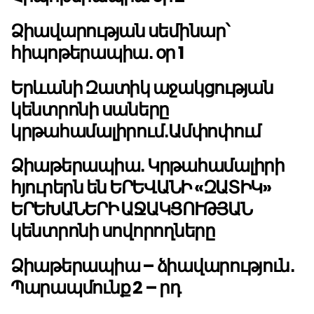
Ձիավարության սեմինար՝
հիպոթերապիա․ օր 1
Երևանի Զատիկ աջակցության
կենտրոնի սաները
կրթահամալիրում․Ամփոփում
Ձիաթերապիա․ Կրթահամալիրի
հյուրերն են ԵՐԵՎԱՆԻ «ԶԱՏԻԿ»
ԵՐԵԽԱՆԵՐԻ ԱՋԱԿՑՈՒԹՅԱՆ
կենտրոնի սովորողները
Ձիաթերապիա – ձիավարություն․
Պարապմունք 2 – րդ