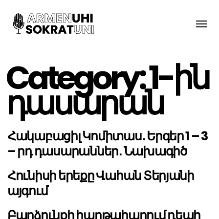
Toggle
naviga
Category:
1-ին
դասարան
Հակաբացիլ Կոմիտաս․ Երգեր 1 – 3
– րդ դասարաններ․ Նախագիծ
Հունիսի երեքը Վահան Տերյանի
այգում
Բարձունքի հաղթահարում դեպի