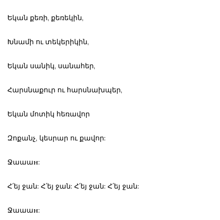
Եկան քեռի, քեռեկին,
Խնամի ու տեկերիկին,
Եկան սանիկ, սանահեր,
Հարսնաքուր ու հարսնախպեր,
Եկան մոտիկ հեռավոր
Զոքանչ, կեսրար ու քավոր:
Ջաաաн:
Հ՛եյ ջան: Հ՛եյ ջան: Հ՛եյ ջան: Հ՛եյ ջան:
Ջաաաн: