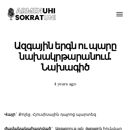
Toggle
naviga
Ազգային երգն ու պարը
նախակրթարանում.
Նախագիծ
Posted
4 years ago
Tags:
Վայր`
Քոլեջ, Հյուսիսային դպրոց պարտեզ
ժամանակահատված`
հունվար
Ազգագրության փառատոն