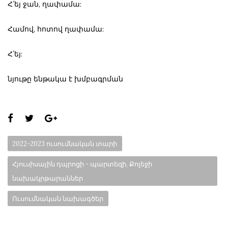
Հ՛եյ ջան, ղափամա:
Համով, հոտով ղափամա:
Հ՛եյ:
նյութը ենթակա է խմբագրման
Share
this
Categories:
2022-2023 ուսումնական տարի
page:
Հյուսիսային դպրոցի - պարտեզի, Քոլեջի
նախակրթարաններ
Ուսումնական նախագծեր