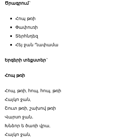
Ծրագրում`
Հոպ թռի
Փափուռի
Տերհնդեզ
Հեյ ջան Ղափամա
Երգերի տեքստեր`
Հոպ թռի
Հոպ, թռի, հոպ, հոպ, թռի
Հայկո ջան,
Շուտ թռի, շախով թռի
Վարսո ջան․
Խնձոր ե ծառի վրա,
Հայկո ջան,