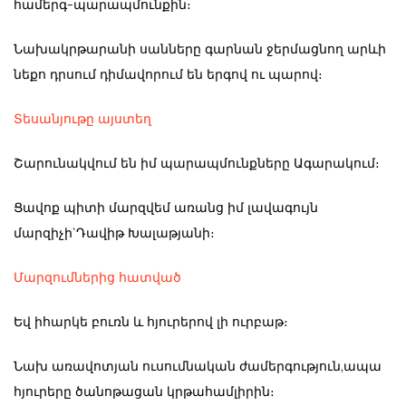
համերգ-պարապմունքին։
Նախակրթարանի սանները գարնան ջերմացնող արևի
նեքո դրսում դիմավորում են երգով ու պարով։
Տեսանյութը այստեղ
Շարունակվում են իմ պարապմունքները Ագարակում։
Ցավոք պիտի մարզվեմ առանց իմ լավագույն
մարզիչի`Դավիթ Խալաթյանի։
Մարզումներից հատված
Եվ իհարկե բուռն և հյուրերով լի ուրբաթ։
Նախ առավոտյան ուսումնական ժամերգություն,ապա
հյուրերը ծանոթացան կրթահամլիրին։