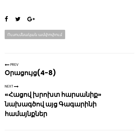
Share
this
Categories:
Ուսումնական ամփոփում
page:
PREV
Օրացույց(4-8)
NEXT
«Հացով խրոխտ հարսանիք»
նախագծով այց Գագարինի
համայնքներ