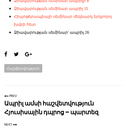
Ձիավարության սեմինար ապրիլի 8
Ձիավարության սեմինար ապրիլ 15
Հիպոթերապիայի սեմինար մեկնարկ երկրորդ
խմբի հետ
Ձիավարության սեմինար՝ ապրիլ 26
Share
this
Categories:
Հաշվետվություն
page:
PREV
Ապրիլ ամսի հաշվետվություն
Հյուսիսային դպրոց – պարտեզ
NEXT