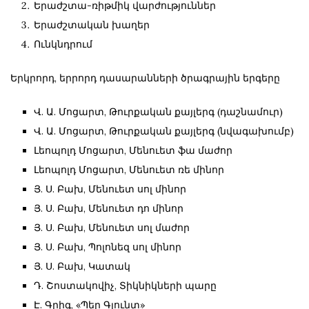
Երաժշտա-ռիթմիկ վարժություններ
Երաժշտական խաղեր
Ունկնդրում
Երկրորդ, երրորդ դասարանների ծրագրային երգերը
Վ. Ա. Մոցարտ, Թուրքական քայլերգ (դաշնամուր)
Վ. Ա. Մոցարտ, Թուրքական քայլերգ (նվագախումբ)
Լեոպոլդ Մոցարտ, Մենուետ ֆա մաժոր
Լեոպոլդ Մոցարտ, Մենուետ ռե մինոր
Յ. Ս. Բախ, Մենուետ սոլ մինոր
Յ. Ս. Բախ, Մենուետ դո մինոր
Յ. Ս. Բախ, Մենուետ սոլ մաժոր
Յ. Ս. Բախ, Պոլոնեզ սոլ մինոր
Յ. Ս. Բախ, Կատակ
Դ. Շոստակովիչ, Տիկնիկների պարը
Է. Գրիգ, «Պեր Գյունտ»