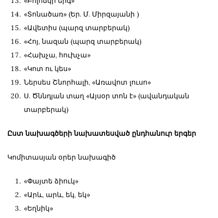
«Բոլոճկի երգ»
«Տոնածառ» (Եր. Մ. Միրզայանի )
«Ավետիս (պարզ տարբերակ)
«Հոյ, նազան (պարզ տարբերակ)
«Հախչա, հուխչա»
«Կոտ ու կես»
Ներսես Շնորհալի, «Առավոտ լուսո»
Ս. Ծննդյան տաղ «Այսօր տոն է» (ավանդական
տարբերակ)
Ըստ նախագծերի նախատեսված ընդհանուր երգեր
Կոմիտասյան օրեր նախագիծ
«Փայտե ձիուկ»
«Արև, արև, եկ, եկ»
«Եղնիկ»