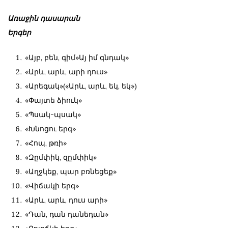
Առաջին դասարան
Երգեր
«Այբ, բեն, գիմ»Այ իմ գնդակ»
«Արև, արև, արի դուս»
«Արեգակ»(«Արև, արև, եկ, եկ»)
«Փայտե ձիուկ»
«Պսակ-պսակ»
«Խնոցու երգ»
«Հոպ, թռի»
«Զըմփիկ, զըմփիկ»
«Աղջկեք, պար բռնեցեք»
«Վիճակի երգ»
«Արև, արև, դուս արի»
«Դան, դան դանեդան»