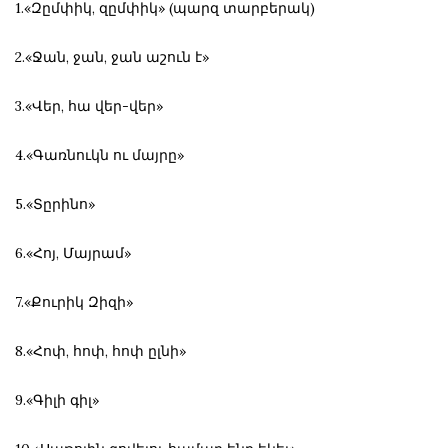
1.«Զըմփիկ, զըմփիկ» (պարզ տարբերակ)
2.«Ջան, ջան, ջան աշուն է»
3.«Վեր, հա վեր-վեր»
4.«Գառնուկն ու մայրը»
5.«Տըրինո»
6.«Հոյ, Մայրամ»
7.«Քուրիկ Զիզի»
8.«Հոփ, հոփ, հոփ ըլնի»
9.«Գիլի գիլ»