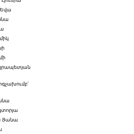
Լյուսիա
 Եվա
ննա
դա
միկ
նի
մի
յրապետյան
րգչախումբ՝
ննա
կտորյա
ն Յանա
ա