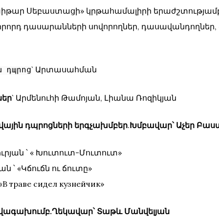
իթար Սեբաստացի» կրթահամալիրի երաժշտությամբ
րրորդ դասարանների սովորողներ, դասավանդողներ, ծ
` Արտասահման
ն դպրոց
եր
` Արմենուհի Թամոյան, Լիանա Ռոզիկյան
ային դպրոցների երգչախմբեր
.
Խմբավար՝ Աչեր Բաս
ւրյան ՝ « Խուտուտ-Մուտուտ»
ն ՝ «Կճուճն ու ճուտը»
 «В траве сидел кузнейчик»
նվագախումբ.Ղեկավար՝ Տաթև Մանվելյան