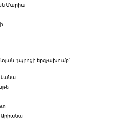
ան Մարիա
լի
ա
տյան դպրոցի երգչախումբ՝
 Լանա
նթե
ոտ
ն Արիանա