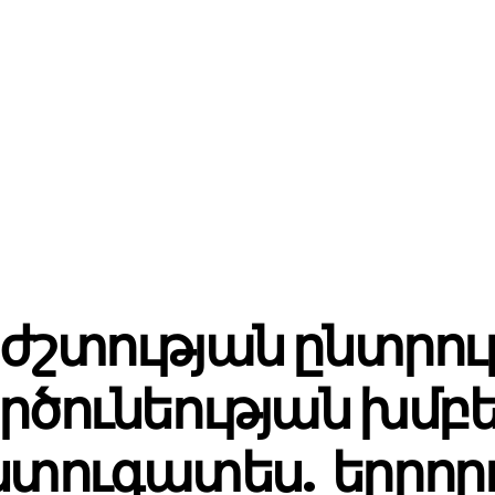
ժշտության ընտրու
րծունեության խմբ
ստուգատես. երրոր