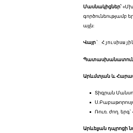
Մասնակիցներ՝
«Մխ
գործունեությամբ ե
այլն:
Վայր
՝ Հյուսիսայի
Պատասխանատուն
Արևմտյան և Հարավ
Տիգրան Մանսո
Ս.Բաբաթորոսյա
Ռուռ. ժող. երգ՝
Արևելյան դպրոցի 