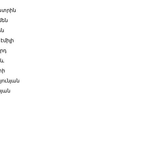
ատրին
մեն
են
էմիլի
րդ
րև
փի
յունյան
սյան