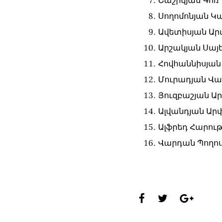
Շաշիկյան Գոռ
Սողոմոնյան Կ
Ավետիսյան Ար
Արշակյան Սայ
Հովհաննիսյան 
Մուրադյան Վա
Յուզբաշյան Ա
Ալվանդյան Ար
Ալֆրեդ Հարութ
Վարդան Պողո
Share
this