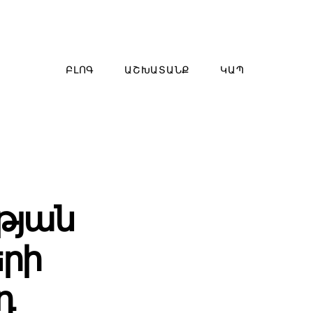
ԲԼՈԳ
ԱՇԽԱՏԱՆՔ
ԿԱՊ
թյան
երի
դ