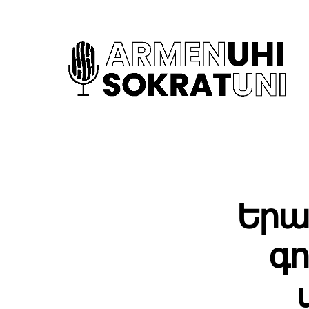
Երա
գո