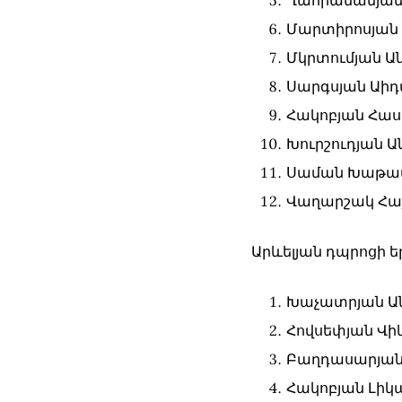
Ղահրամանյան 
Մարտիրոսյան
Մկրտումյան Ա
Սարգսյան Աի
Հակոբյան Հաս
Խուրշուդյան Ա
Սաման Խաթա
Վաղարշակ Հա
Արևելյան դպրոցի ե
Խաչատրյան Ա
Հովսեփյան Վի
Բաղդասարյա
Հակոբյան Լիկ