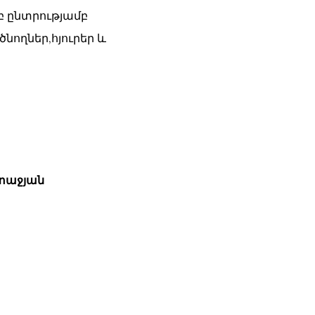
 ընտրությամբ
նողներ,հյուրեր և
տաջյան