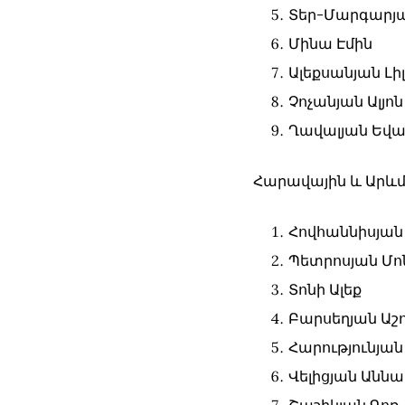
Տեր-Մարգարյ
Մինա Էմին
Ալեքսանյան Լի
Չոչանյան Ալյոն
Ղավալյան Եվ
Հարավային և Արևմ
Հովհաննիսյան
Պետրոսյան Մո
Տոնի Ալեք
Բարսեղյան Աշ
Հարությունյա
Վելիցյան Աննա