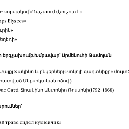
ի-Կորսակով՝«Դաշտում մշուշոտ է»
ps Elysees»
ւրին»
Մեղեդի»
ցի երգչախումբ.Խմբավար՝ Արմենուհի Թամոյան
-Մայքլ Ջակինո և ընկերներ(«Կոկոյի գաղտնիքը» մուլտ
ատված Մեքսիկական ոճով )
i Due Gatti-Ջոակինո Անտոնիո Ռոսսինի(1792-1868)
ումներ՝
 «В траве сидел кузнейчик»