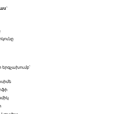
աս`
ը
իկունը
ի երգչախումբ՝
փսիմե
ոֆի
սմիկ
ի