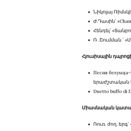
Նիկոլայ Ռիմսկ
Ժ.Դասին՝ «Cham
Հենդել՝ «Տանբո
Ռ .Շումման ՝ «
Հյուսիսային դպրո
Песня безумца
երաժշտական հ
Duetto buffo d
Միասնական կատար
Ռուռ. ժող. երգ՝