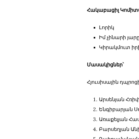
Հակաբացիլ Կոմիտ
Լորիկ
Իմ չինարի յար
Կիրակմուտ իր
Մասակիցներ՝
Հյուսիսային դպրոց
Արսենյան Հռի
Ենգիբարյան Ս
Առաքելյան Հա
Բարսեղյան Ան