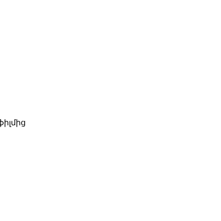
ֆիլմից