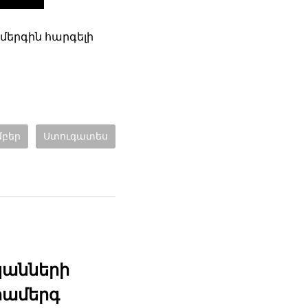
մերգին հարգելի
մբեր
Ստուգատես
կանների
համերգ