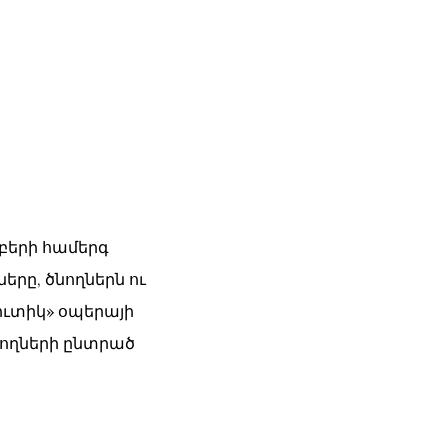
բերի համերգ
երը, ծնողներն ու
ուտիկ» օպերայի
րողների ընտրած