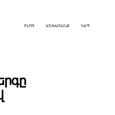
ԲԼՈԳ
ԱՇԽԱՏԱՆՔ
ԿԱՊ
երգը
վ