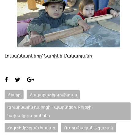
Լուսանկարները՝ Նարինե Մակարյանի
Share
this
Categories:
Ծեսեր
Հակաբացիլ Կոմիտաս
page:
Հյուսիսային դպրոցի - պարտեզի, Քոլեջի
նախակրթարաններ
Հոկտեմբերյան հավաք
Ուսումնական Ագարակ