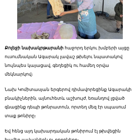
Քոլեջի նախակրթարանի
հաջորդ երկու խմբերի այցը
ուսումնական Ագարակ լավաշ թխելու նպատակով
նույնպես կայացավ, գեղեցիկ ու համեղ օրվա
մեկնարկով։
Նախ Կոմիտասյան երգերով դիմավորեցինք Ագարակի
բնակիչներին, այնուհետև աշխույժ, եռանդով լցված
գնացինք դեպի թոնրատուն, որտեղ մեզ էր սպասում
տաք թոնիրը։
Եվ հենց այդ կախարդական թոնիրում էլ թխվեցին
համեղ լավաշներն ու բոքոները։