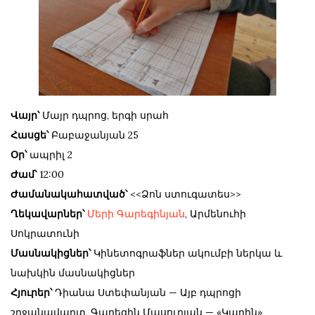
Վայր՝
Մայր դպրոց, երգի սրահ
Հասցե՝
Բաբաջանյան 25
Օր՝
ապրիլ 2
Ժամ՝
12:00
Ժամանակահատված՝
<<Ձոն ստուգատես>>
Ղեկավարներ՝
Մերի Գարեգինյան
, Արմենուհի
Սոկրատունի
Մասնակիցներ՝
Կինետոգրաֆներ ակումբի ներկա և
նախկին մասնակիցներ
Հյուրեր՝
Դիանա Ստեփանյան — Այբ դպրոցի
շրջանավարտ, Գարեգին Մասուրյան — «Կարին»