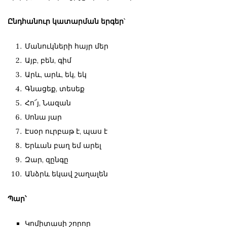
Ընդհանուր կատարման երգեր
՝
Մանուկների հայր մեր
Այբ, բեն, գիմ
Արև, արև, եկ, եկ
Գնացեք, տեսեք
Հո՜յ, Նազան
Սոնա յար
Էսօր ուրբաթ է, պաս է
Երևան բաղ եմ արել
Զար, զընգը
Անձրև եկավ շաղալեն
Պար՝
Կոմիտասի շորոր