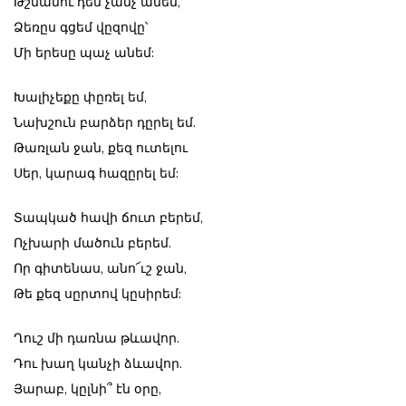
Թշնամու դեմ չանչ անեմ,
Ձեռըս գցեմ վըզովը՝
Մի երեսը պաչ անեմ:
Խալիչեքը փըռել եմ,
Նախշուն բարձեր դըրել եմ.
Թառլան ջան, քեզ ուտելու
Սեր, կարագ հազըրել եմ:
Տապկած հավի ճուտ բերեմ,
Ոչխարի մածուն բերեմ.
Որ գիտենաս, անո՜ւշ ջան,
Թե քեզ սըրտով կըսիրեմ:
Ղուշ մի դառնա թևավոր.
Դու խաղ կանչի ձևավոր.
Յարաբ, կըլնի՞ էն օրը,