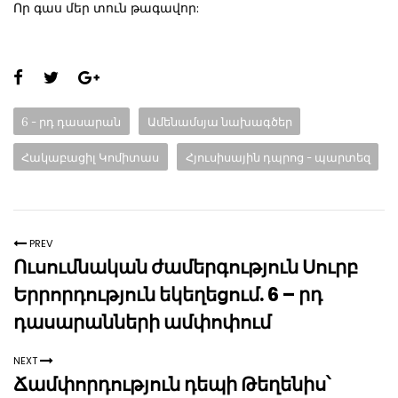
Որ գաս մեր տուն թագավոր:
Share
this
Categories:
6 - րդ դասարան
Ամենամսյա նախագծեր
page:
Հակաբացիլ Կոմիտաս
Հյուսիսային դպրոց - պարտեզ
PREV
Ուսումնական ժամերգություն Սուրբ
Երրորդություն եկեղեցում. 6 – րդ
դասարանների ամփոփում
NEXT
Ճամփորդություն դեպի Թեղենիս՝