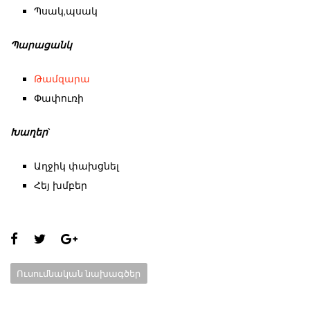
Պսակ,պսակ
Պարացանկ
Թամզարա
Փափուռի
Խաղեր`
Աղջիկ փախցնել
Հեյ խմբեր
Share
this
Categories:
Ուսումնական նախագծեր
page: