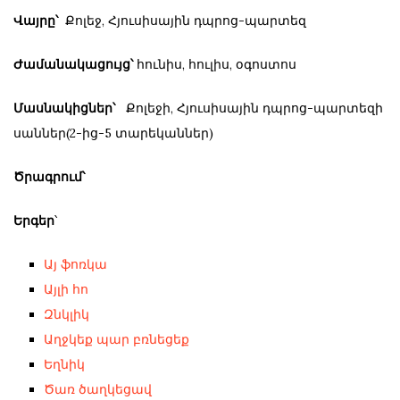
Վայրը՝
Քոլեջ, Հյուսիսային դպրոց-պարտեզ
Ժամանակացույց՝
հունիս, հուլիս, օգոստոս
Մասնակիցներ՝
Քոլեջի, Հյուսիսային դպրոց-պարտեզի
սաններ(2-ից-5 տարեկաններ)
Ծրագրում՝
Երգեր
՝
Այ ֆոռկա
Այլի հո
Զնկլիկ
Աղջկեք պար բռնեցեք
Եղնիկ
Ծառ ծաղկեցավ