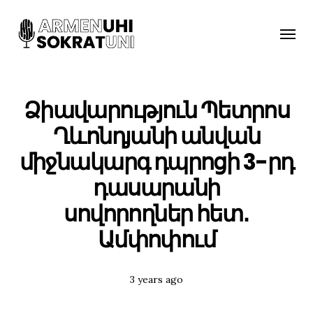
Toggle
naviga
Ձիավարություն Պետրոս
Ղևոնդյանի անվան
միջնակարգ դպրոցի 3-րդ
դասարանի
սովորողներ հետ․
Ամփոփում
Posted
3 years ago
Tags: