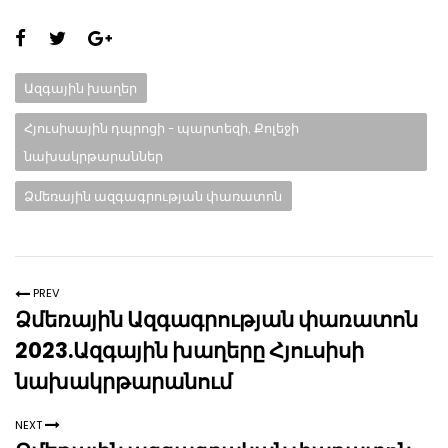
Share
this
Categories:
Ազգային խաղեր
page:
Հյուսիսային դպրոցի - պարտեզի, Քոլեջի
նախակրթարաններ
Ձմեռային ազգագրության փառատոն
PREV
Ձմեռային Ազգագրության փառատոն
2023.Ազգային խաղերը Հյուսիսի
նախակրթարանում
NEXT