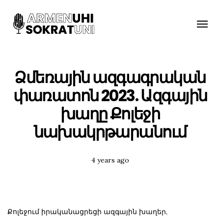
Toggle
naviga
Ձմեռային ազգագրական
փառատոն 2023. Ազգային
խաղը Քոլեջի
նախակրթարանում
Posted
4 years ago
Tags:
Քոլեջում իրականացրեցի ազգային խաղեր,