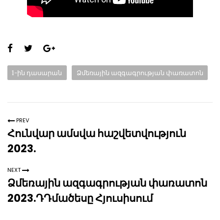
Share
this
Categories:
1-ին դասարան
Ձմեռային ազգագրության փառատոն
page:
PREV
Հունվար ամսվա հաշվետվություն
2023.
NEXT
Ձմեռային ազգագրության փառատոն
2023.ԴԴմածեսը Հյուսիսում