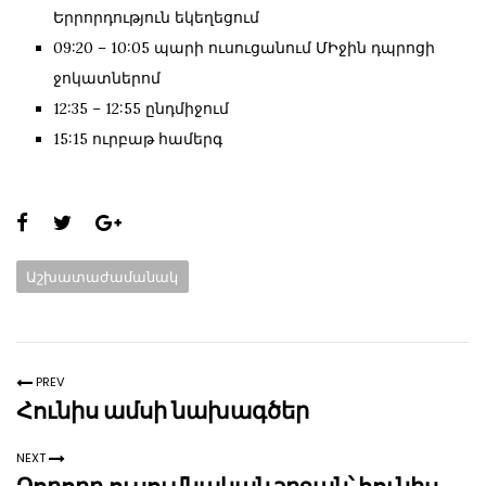
Երրորդություն եկեղեցում
09:20 – 10:05 պարի ուսուցանում ՄԻջին դպրոցի
ջոկատներոմ
12:35 – 12:55 ընդմիջում
15:15 ուրբաթ համերգ
Share
this
Categories:
Աշխատաժամանակ
page:
PREV
Հունիս ամսի նախագծեր
NEXT