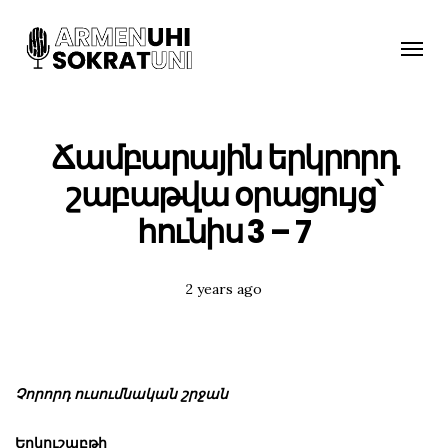
Toggle
naviga
Ճամբարային երկրորդ
շաբաթվա օրացույց՝
հունիս 3 – 7
Posted
2 years ago
Tags:
Չորորդ ուսումնական շրջան
Երկուշաբթի