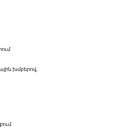
րում
ային խմբերով,
բում