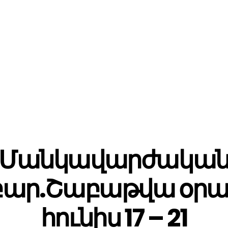
Մանկավարժակա
ար.Շաբաթվա օրաց
հունիս 17 – 21