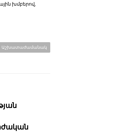
ային խմբերով,
Categories:
Աշխատաժամանակ
թյան
րժական