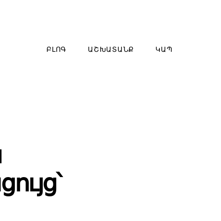
ԲԼՈԳ
ԱՇԽԱՏԱՆՔ
ԿԱՊ
ն
ույց՝