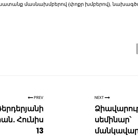
 աշխատանք մասնախմբերով (փոքր խմբերով), նախագծ
PREV
NEXT
Դերդերյանի
Ձիավարու
ն․ Հունիս
սեմինար՝
13
մանկավա