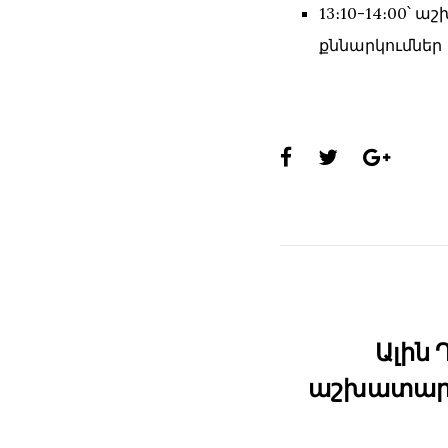
13։10-14։00՝
քննարկումներ
Share
this
page:
Ալին 
աշխատարա