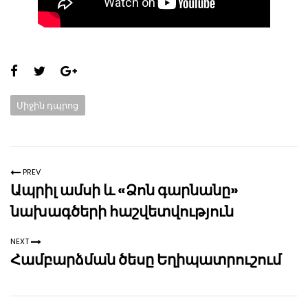
Share
this
Categories:
Միջին դպրոց
page:
PREV
Ապրիլ ամսի և «Ձոն գարնանը»
նախագծերի հաշվետվություն
NEXT
Համբարձման ծեսը Եղիպատրուշում