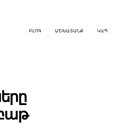
ԲԼՈԳ
ԱՇԽԱՏԱՆՔ
ԿԱՊ
ները
րբաթ