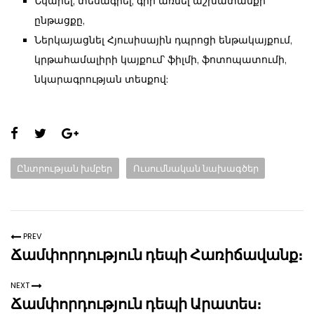
Նկարել, տեսագրել, գրի առնել աշխատանքի
ընթացքը,
Ներկայացնել Հյուսիսային դպրոցի ենթակայքում,
կրթահամալիրի կայքում՝ ֆիլմի, ֆոտոպատումի,
նկարագրության տեսքով:
Share
this
Categories:
Ընտրության խմբեր
Ուսումնական նախագծեր
page:
PREV
Ճամփորդություն դեպի Հառիճավանք։
NEXT
Ճամփորդություն դեպի Արատես։