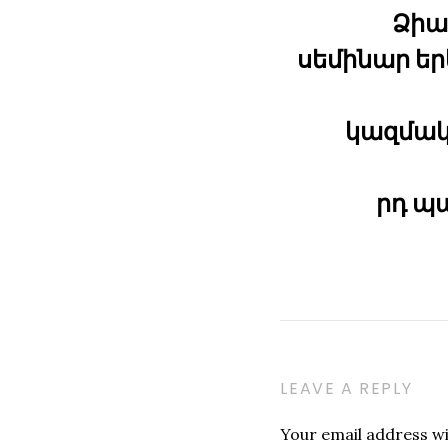
Ձիա
սեմինար ե
կազմակ
րդ պ
LEAVE A REPLY
Your email address wil