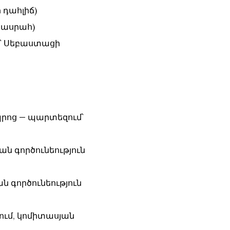
 դահլիճ)
արասրահ)
ք՝ Սեբաստացի
պրոց — պարտեզում՝
ան գործունեություն
ն գործունեություն
կում, կոմիտասյան