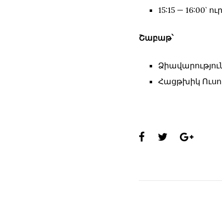
15:15 — 16:00` 
Շաբաթ՝
Ձիավարությու
Հացթխիկ Ուսո
Share
this
page: