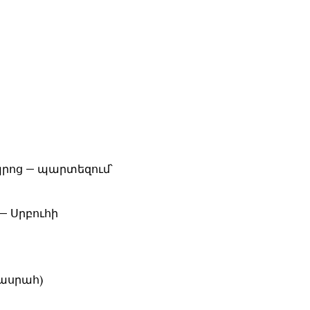
պրոց — պարտեզում՝
— Սրբուհի
րասրահ)