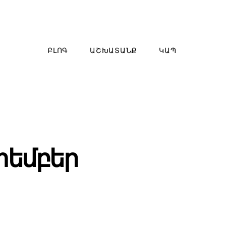
ԲԼՈԳ
ԱՇԽԱՏԱՆՔ
ԿԱՊ
տեմբեր