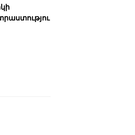
կի
րաստությու