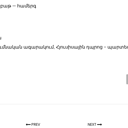
ուրբաթ — համերգ
ն
ւմնական ագարակում, Հյուսիսային դպրոց – պար
PREV
NEXT