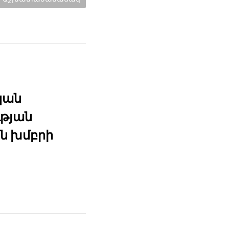
կան
ւթյան
ն խմբրի