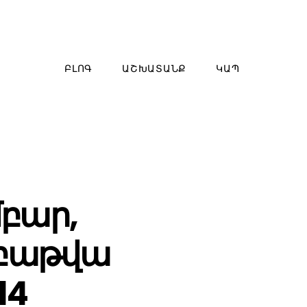
ԲԼՈԳ
ԱՇԽԱՏԱՆՔ
ԿԱՊ
բար,
աբաթվա
14