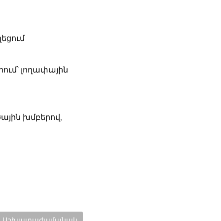
ղեցում
րում՝ լողափային
ային խմբերով,
Categories:
Աշխատաժամանակ