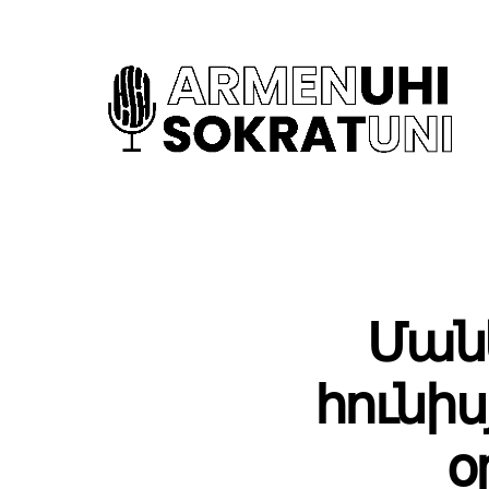
Ման
հունի
օ