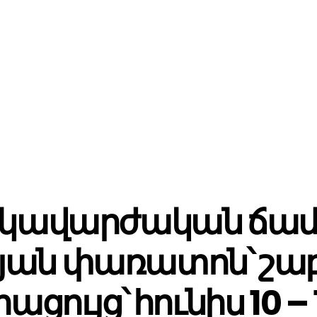
կավարժական ճամ
սյան փառատոն՝ շ
րացույց՝ հունիս 10 – 