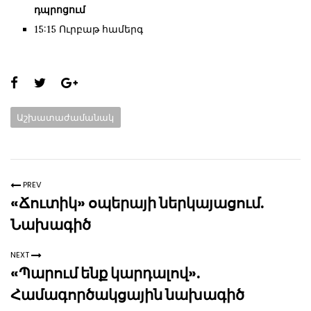
դպրոցում
15:15 Ուրբաթ համերգ
Share
this
Categories:
Աշխատաժամանակ
page:
PREV
«Ճուտիկ» օպերայի ներկայացում.
Նախագիծ
NEXT
«Պարում ենք կարդալով».
Համագործակցային նախագիծ