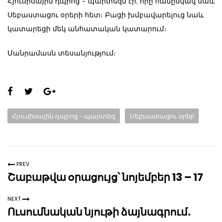
Հյուսիսային դպրոց – պարտեզն էր, որը համընկավ նաև
Սեբաստացու օրերի հետ։ Բացի խմբավարելուց նաև
կատարեցի մեկ անհատական կատարում։
Մանրամասն տեսանյությում։
Share
this
Categories:
Հյուսիսային դպրոց - պարտեզ
Սեբաստացու օրեր
page:
PREV
Շաբաթվա օրացույց՝ նոյեմբեր 13 – 17
NEXT
Ուսումնական նյութի ձայնագրում․