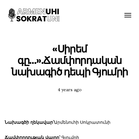
Toggle
naviga
«Սիրեմ
գը…».Ճամփորդական
նախագիծ դեպի Գյումրի
Posted
4 years ago
Tags:
Նախագծի ղեկավար՝
Արմենուհի Սոկրատունի
Ճամփորդության վայրը՝
Գյումրի