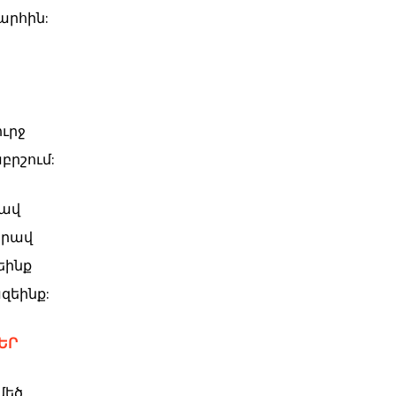
արհին:
ուրջ
բրշում:
կավ
երավ
եինք
զեինք:
ԵՐ
մեծ,