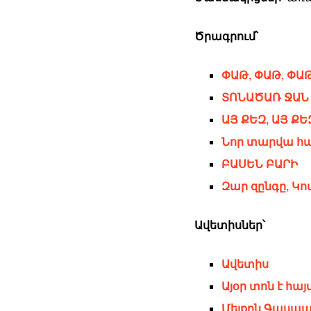
Ծրագրում՝
ՓԱԹ, ՓԱԹ, ՓԱ
ՏՈՆԱԾԱՌ ՋԱՆ
ԱՅ ՔԵԶ, ԱՅ Ք
Նոր տարվա հ
ԲԱՍԵՆ ԲԱՐԻ
Զար զընգը, 
Ավետիսներ՝
Ավետիս
Այօր տոն է հա
Մելքոն Գասպ