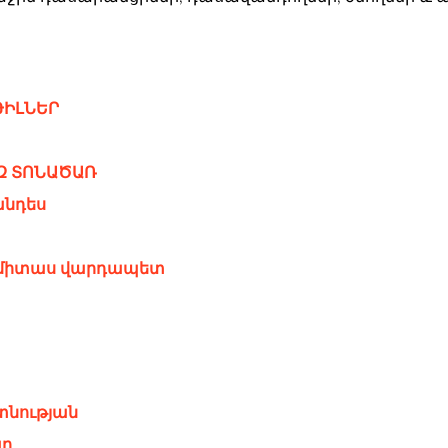
ԹԻԼՆԵՐ
ԵԶ ՏՈՆԱԾԱՌ
անդես
Կոմիտաս վարդապետ
յտնության
ար