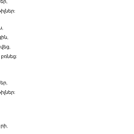
եր,
իլներ:
ն,
ցին,
վեց,
բռնեց:
եր,
իլներ:
րի,