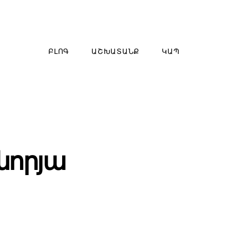
ԲԼՈԳ
ԱՇԽԱՏԱՆՔ
ԿԱՊ
նորյա