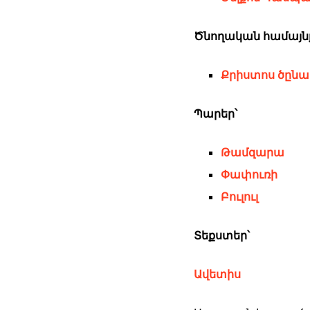
Ծնողական համայնքի
Քրիստոս ծընա
Պարեր՝
Թամզարա
Փափուռի
Բուլուլ
Տեքստեր՝
Ավետիս