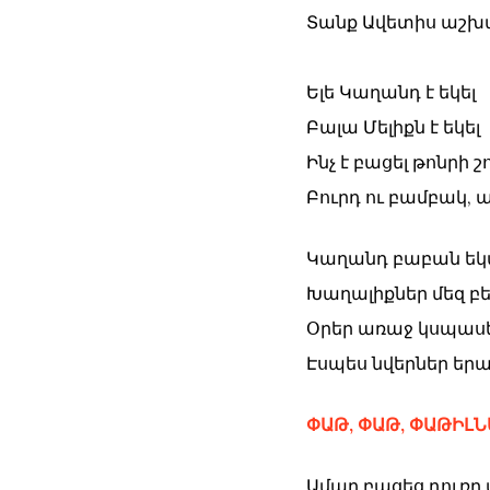
Տանք Ավետիս աշխ
Ելե Կաղանդ է եկել
Բալա Մելիքն է եկել
Ինչ է բացել թոնրի շ
Բուրդ ու բամբակ, ա
Կաղանդ բաբան ե
Խաղալիքներ մեզ բ
Օրեր առաջ կսպաս
Էսպես նվերներ երա
ՓԱԹ, ՓԱԹ, ՓԱԹԻԼՆ
Ամպը բացեց դուռը 