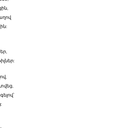
ին,
աղով
ին:
եր,
իլներ:
ով,
տվեց,
գելով՝
: