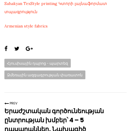
Sahakyan TexStyle printing Կտորի լայնաֆորմատ
տպագրություն
Armenian style fabrics
Share
this
Categories:
Հյուսիսային դպրոց - պարտեզ
page:
Ձմեռային ազգագրության փառատոն
PREV
Երաժշտական գործունեության
ընտրության խմբեր՝ 4 – 5
դասարաններ․ Նախագիծ