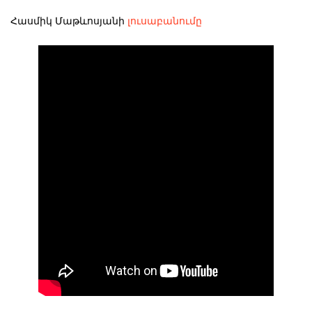
Հասմիկ Մաթևոսյանի
լուսաբանումը