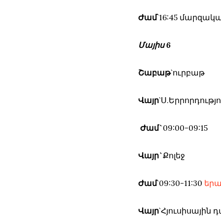
Ժամ
՝16:45 մարզակ
Մայիս 6
Շաբաթ
`ուրբաթ
Վայր
`Ս.Երրորդութ
Ժամ`
09:00-09:15
Վայր`
Քոլեջ
Ժամ
`09:30-11:30
երա
Վայր
`Հյուսիսային