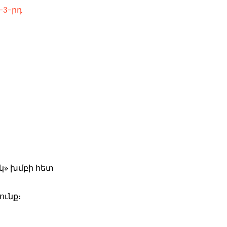
-3-րդ
կ» խմբի հետ
ունք։