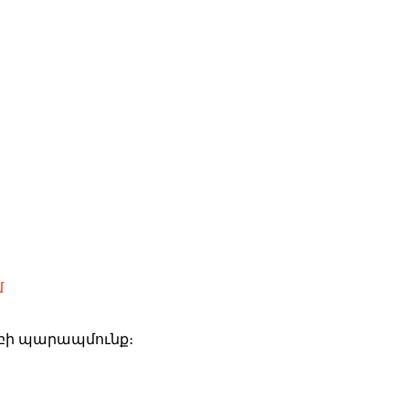
մ
խմբի պարապմունք։