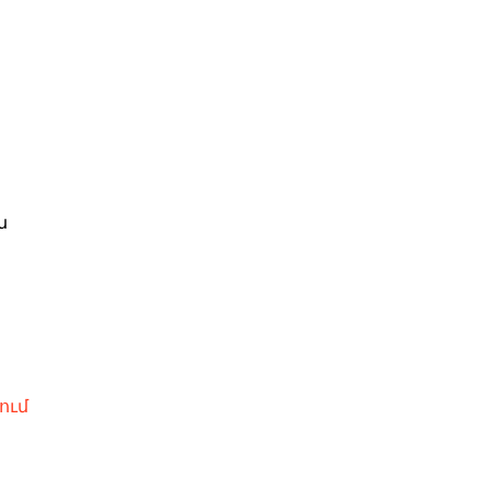
ն
ում