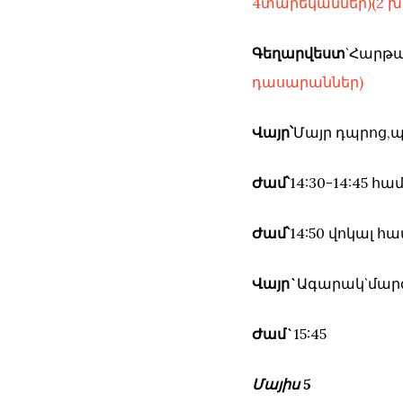
4տարեկաններ)(2 խ
Գեղարվեստ
`Հարթակ
դասարաններ)
Վայր՝
Մայր դպրոց
Ժամ՝
14:30-14:45 հ
Ժամ՝
14:50 վոկալ հա
Վայր`
Ագարակ`մարզ
Ժամ`
15:45
Մայիս 5