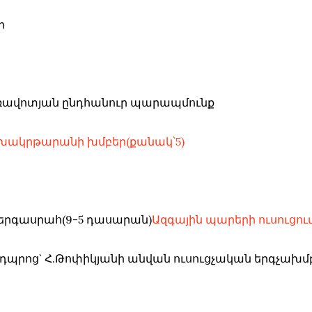
ի
 առավոտյան ընդհանուր պարապմունք
խակրթարանի խմբեր(քանակ՝5)
համերգասրահ(9-5 դասարան)
Ազգային պարերի ուսուցու
մայր դպրոց` Հ.Թոփիկյանի անվան ուսուցչական երգչա