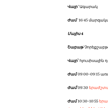
Վայր`
Ագարակ
Ժամ`
16:45 մարզակ
Մայիս 4
Շաբաթ
`Չորեքշաբթ
Վայր՝
հյուսիսային
Ժամ
`09:00-09:15
Ժամ՝
09:30
երաժշտա
Ժամ
՝10:30-10:55
երա