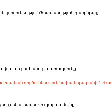
ան գործունեություն`ձիավարության դասընթաց
ի
 առավոտյան ընդհանուր պարապմունք
աժշտական գործունեություն նախակրթարանի 2-4 տ
դպրոց,վոկալ համույթի պարապմունք։