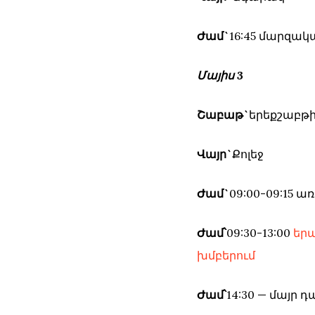
Ժամ`
16:45 մարզակ
Մայիս 3
Շաբաթ`
երեքշաբթ
Վայր`
Քոլեջ
Ժամ`
09:00-09:15
Ժամ՝
09:30-13:00
եր
խմբերում
Ժամ՝
14:30 — մայր 