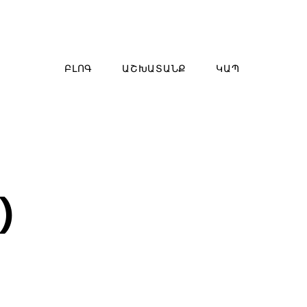
ԲԼՈԳ
ԱՇԽԱՏԱՆՔ
ԿԱՊ
)