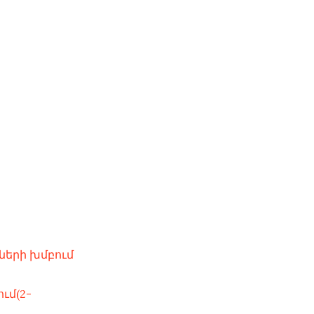
երի խմբում
ւմ(2-