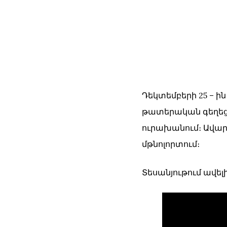
Դեկտեմբերի 25 – ի
թատերական գեղեցի
ուրախանում։ Ավար
մթնոլորտում։
Տեսանյութում ավե