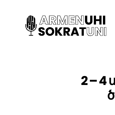
2 – 
ծ