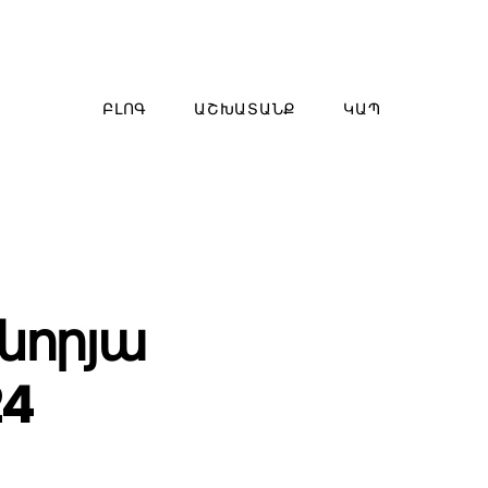
ԲԼՈԳ
ԱՇԽԱՏԱՆՔ
ԿԱՊ
նորյա
24