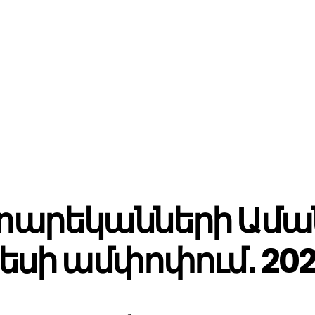
4 տարեկանների Ամա
եսի ամփոփում․ 20