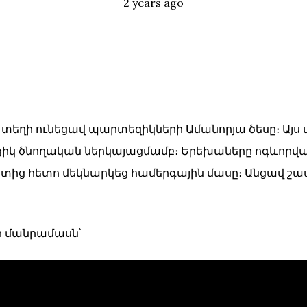
Posted
Tags:
2 years ago
ն տեղի ունեցավ պարտեզիկների Ամանորյա ծեսը։ Այս
կ ծնողական ներկայացմամբ։ Երեխաները ոգևորված
տից հետո մեկնարկեց համերգային մասը։ Անցավ շատ 
լի մանրամասն՝