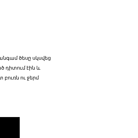
 անգամ ծեսը սկսվեց
 դիտում էին և
բուռն ու ջերմ