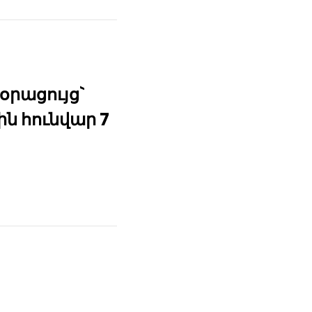
րացույց`
ն հունվար 7