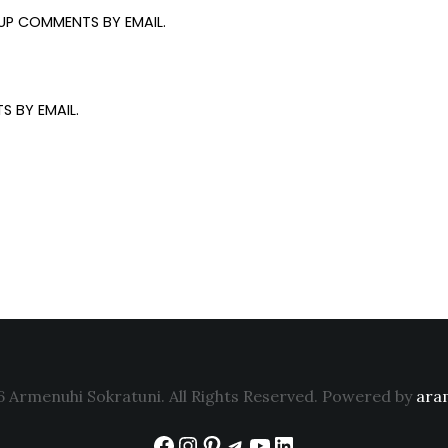
UP COMMENTS BY EMAIL.
S BY EMAIL.
 Armenuhi Sokratuni. All Rights Reserved. Powered by
ara
Facebook
Instagram
Pinterest
Telegram
YouTube
LinkedIn