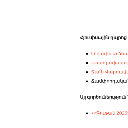
Հյուսիսային դպրոց
Լողափնյա ճա
«Վարդավառը 
Ջա՜ն Վարդավ
Ճամփորդական
Այլ գործունեություն՝
<<Գութան 20