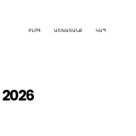
ԲԼՈԳ
ԱՇԽԱՏԱՆՔ
ԿԱՊ
 2026