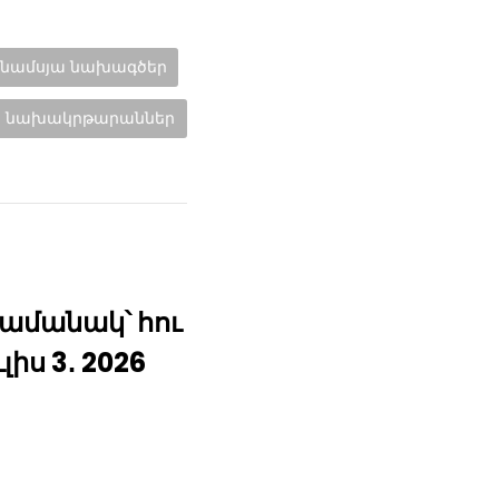
ենամսյա նախագծեր
եջի նախակրթարաններ
մանակ՝ հու
ւլիս 3․ 2026