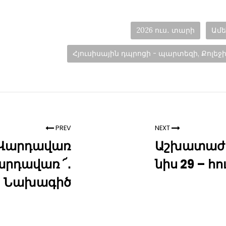
Categories:
2026 ուս․ տարի
Ամ
Հյուսիսային դպրոցի - պարտեզի, Քոլ
PREV
NEXT
 Վարդավառ
Աշխատաժա
արդավառ ՜․
նիս 29 – հո
Նախագիծ