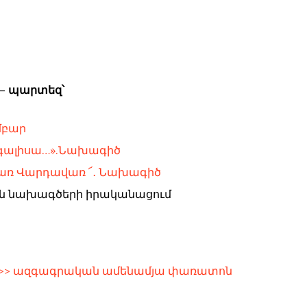
 – պարտեզ՝
մբար
գալիսա…».Նախագիծ
առ Վարդավառ ՜․ Նախագիծ
 նախագծերի իրականացում
26>> ազգագրական ամենամյա փառատոն