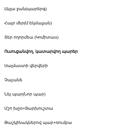
‌Լեյլա ջան(պարերգ)
‌Հայր մեր(Մ.Եկմալյան)
‌Տեր ողորմեա (Կոմիտաս)
Ուսուցանվող, կատարվող պարեր
‌Սալմաստի վերվերի
‌Չաչանե
‌Նեյ պար(Նոր պար)
‌Մշո խըռ+Յարխուշտա
‌Թաշկինակներով պար+ռումբա