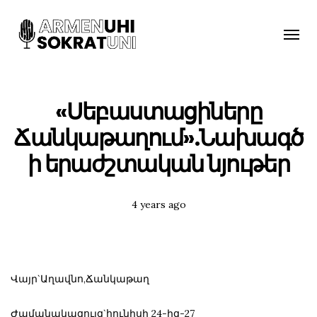
Toggle
naviga
«Սեբաստացիները
Ճանկաթաղում».Նախագծ
ի երաժշտական նյութեր
Posted
4 years ago
Tags:
Վայր`Աղավնո,Ճանկաթաղ
Ժամանակացույց`հունիսի 24-ից-27