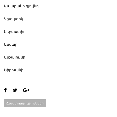
‌Ապարանի գյովնդ
‌Կըտկտիկ
‌Սեբաստիո
‌Ասմար
‌Արշալույսի
‌Շիրխանի
Share
this
Categories:
Ճամփորդություններ
page: